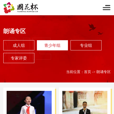
朗诵专区
青少年组
成人组
青少年组
专业组
成人组
专业组
专家评委
专家评委
当前位置：
首页
->
朗诵专区