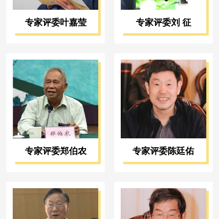
专家评委叶嘉莹
专家评委刘 征
专家评委郑伯农
专家评委陈廷佑